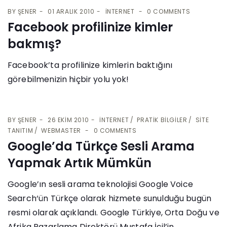
BY
ŞENER
01 ARALIK 2010
İNTERNET
0 COMMENTS
Facebook profilinize kimler
bakmış?
Facebook’ta profilinize kimlerin baktığını
görebilmenizin hiçbir yolu yok!
BY
ŞENER
26 EKIM 2010
İNTERNET
PRATIK BILGILER
SITE
TANITIM
WEBMASTER
0 COMMENTS
Google’da Türkçe Sesli Arama
Yapmak Artık Mümkün
Google’ın sesli arama teknolojisi Google Voice
Search‘ün Türkçe olarak hizmete sunulduğu bugün
resmi olarak açıklandı. Google Türkiye, Orta Doğu ve
Afrika Pazarlama Direktörü Mustafa İçil’in...