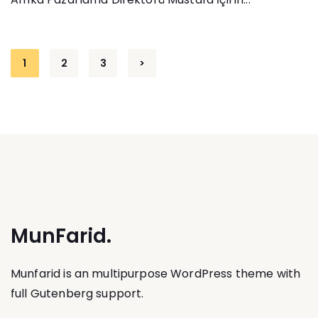
Yazı
1
2
3
>
gezinmesi
MunFarid.
Munfarid is an multipurpose WordPress theme with
full Gutenberg support.