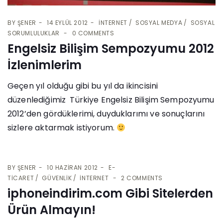
BY
ŞENER
14 EYLÜL 2012
İNTERNET
SOSYAL MEDYA
SOSYAL
SORUMLULUKLAR
0 COMMENTS
Engelsiz Bilişim Sempozyumu 2012
İzlenimlerim
Geçen yıl olduğu gibi bu yıl da ikincisini
düzenlediğimiz Türkiye Engelsiz Bilişim Sempozyumu
2012’den gördüklerimi, duyduklarımı ve sonuçlarını
sizlere aktarmak istiyorum.
BY
ŞENER
10 HAZIRAN 2012
E-
TICARET
GÜVENLIK
İNTERNET
2 COMMENTS
iphoneindirim.com Gibi Sitelerden
Ürün Almayın!