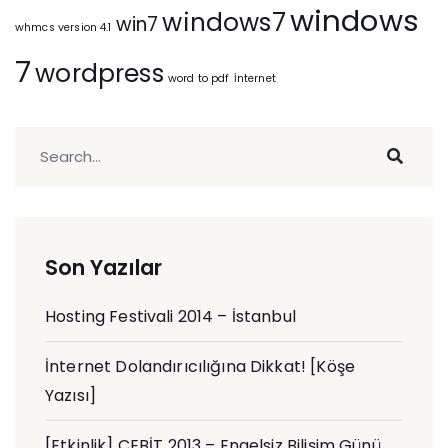
windows
windows7
win7
whmcs version 4.1
7
wordpress
word to pdf
İnternet
Son Yazılar
Hosting Festivali 2014 – İstanbul
İnternet Dolandırıcılığına Dikkat! [Köşe
Yazısı]
[Etkinlik] CEBİT 2013 – Engelsiz Bilişim Günü