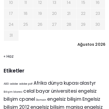
10
11
12
13
14
15
16
17
18
19
20
21
22
23
24
25
26
27
28
29
30
31
Ağustos 2026
« Haz
Etiketler
Afrika dünya kupası
alastyr
ABD
adobe
adobe pdf
celal bayar üniversitesi engelsiz
Bilişim İdaresi
bilişim
cpanel
engelsiz bilişim
Engelsiz
Domain
bilişim 2012
engelsiz bilişim manisa
engelsiz