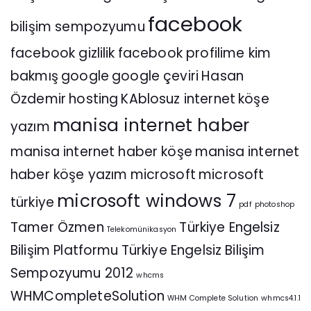
facebook
bilişim sempozyumu
facebook gizlilik
facebook profilime kim
bakmış
google
google çeviri
Hasan
Özdemir
hosting
KAblosuz internet
köşe
manisa internet haber
yazım
manisa internet haber köşe
manisa internet
haber köşe yazım
microsoft
microsoft
microsoft windows 7
türkiye
pdf
photoshop
Tamer Özmen
Türkiye Engelsiz
Telekomünikasyon
Bilişim Platformu
Türkiye Engelsiz Bilişim
Sempozyumu 2012
whcms
WHMCompleteSolution
WHM Complete Solution
whmcs4.1.1