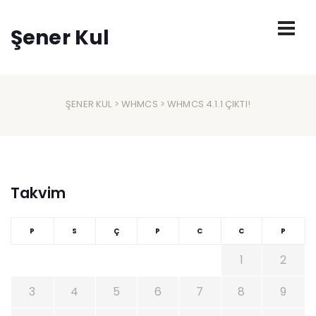
Şener Kul
ŞENER KUL
>
WHMCS
> WHMCS 4.1.1 ÇIKTI!
Takvim
P
S
Ç
P
C
C
P
1
2
3
4
5
6
7
8
9