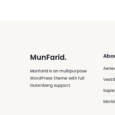
MunFarid.
Abou
Aenea
Munfarid is an multipurpose
WordPress theme with full
Vesti
Gutenberg support.
Sapie
Morbi