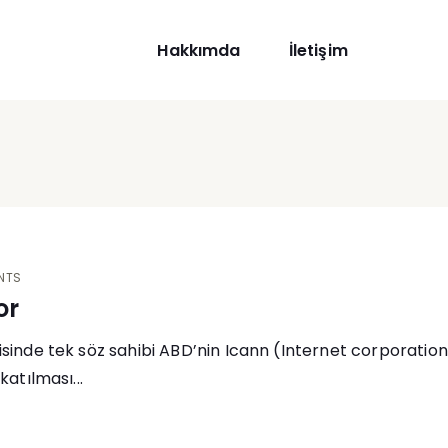
Hakkımda
İletişim
NTS
or
hsisinde tek söz sahibi ABD’nin Icann (Internet corporat
katılması...