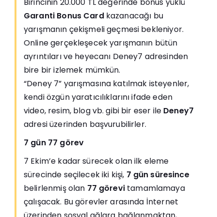
Birincinin 20.000 TL değerinde bonus yüklü
Garanti Bonus Card
kazanacağı bu
yarışmanın çekişmeli geçmesi bekleniyor.
Online gerçekleşecek yarışmanın bütün
ayrıntıları ve heyecanı
Deney7
adresinden
bire bir izlemek mümkün.
“Deney 7” yarışmasına katılmak isteyenler,
kendi özgün yaratıcılıklarını ifade eden
video, resim, blog vb. gibi bir eser ile
Deney7
adresi üzerinden başvurubilirler.
7 gün 77 görev
7 Ekim’e kadar sürecek olan ilk eleme
sürecinde seçilecek iki kişi,
7 gün süresince
belirlenmiş olan
77 görevi
tamamlamaya
çalışacak. Bu görevler arasında İnternet
üzerinden sosyal ağlara bağlanmaktan,