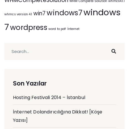
WHMCompleteSolution
WHM Complete Solution
whmcs4.1.1
windows
windows7
win7
whmcs version 4.1
7
wordpress
word to pdf
İnternet
Son Yazılar
Hosting Festivali 2014 – İstanbul
İnternet Dolandırıcılığına Dikkat! [Köşe
Yazısı]