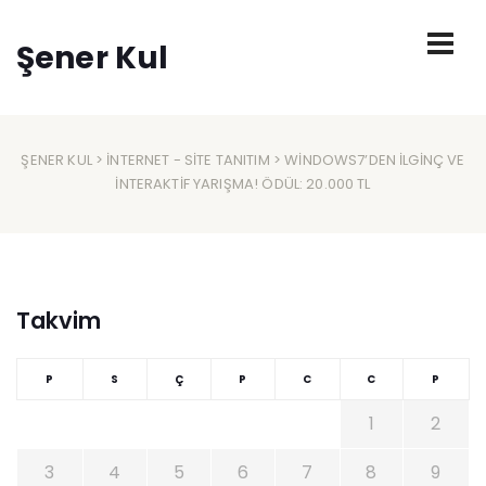
Şener Kul
ŞENER KUL
>
İNTERNET
-
SITE TANITIM
> WINDOWS7’DEN ILGINÇ VE
INTERAKTIF YARIŞMA! ÖDÜL: 20.000 TL
Takvim
P
S
Ç
P
C
C
P
1
2
3
4
5
6
7
8
9