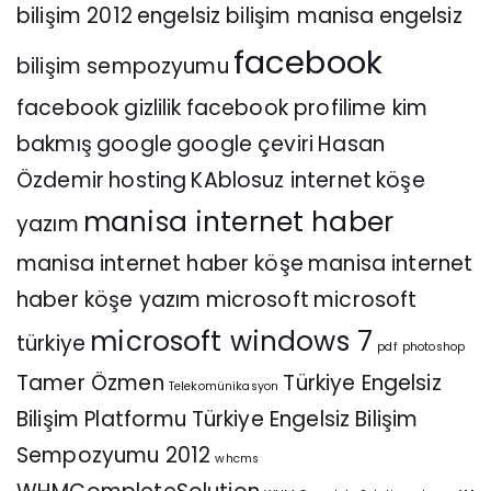
bilişim 2012
engelsiz bilişim manisa
engelsiz
facebook
bilişim sempozyumu
facebook gizlilik
facebook profilime kim
bakmış
google
google çeviri
Hasan
Özdemir
hosting
KAblosuz internet
köşe
manisa internet haber
yazım
manisa internet haber köşe
manisa internet
haber köşe yazım
microsoft
microsoft
microsoft windows 7
türkiye
pdf
photoshop
Tamer Özmen
Türkiye Engelsiz
Telekomünikasyon
Bilişim Platformu
Türkiye Engelsiz Bilişim
Sempozyumu 2012
whcms