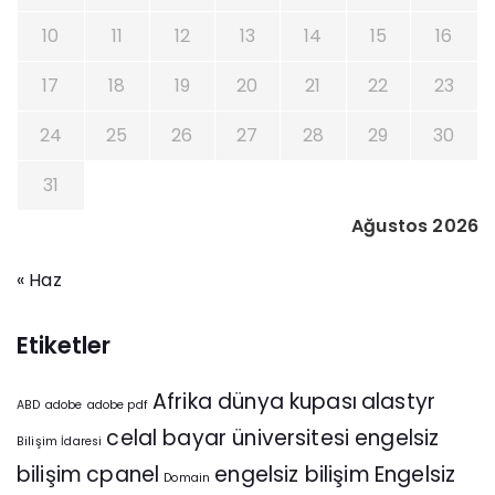
10
11
12
13
14
15
16
17
18
19
20
21
22
23
24
25
26
27
28
29
30
31
Ağustos 2026
« Haz
Etiketler
Afrika dünya kupası
alastyr
ABD
adobe
adobe pdf
celal bayar üniversitesi engelsiz
Bilişim İdaresi
bilişim
cpanel
engelsiz bilişim
Engelsiz
Domain