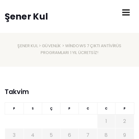
Şener Kul
ŞENER KUL
>
GÜVENLIK
> WINDOWS 7 ÇIKTI ANTIVIRÜS
PROGRAMLARI 1 YIL ÜCRETSIZ!
Takvim
P
S
Ç
P
C
C
P
1
2
3
4
5
6
7
8
9