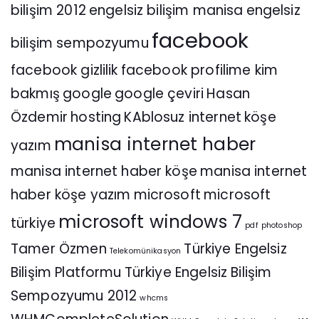
bilişim 2012
engelsiz bilişim manisa
engelsiz
facebook
bilişim sempozyumu
facebook gizlilik
facebook profilime kim
bakmış
google
google çeviri
Hasan
Özdemir
hosting
KAblosuz internet
köşe
manisa internet haber
yazım
manisa internet haber köşe
manisa internet
haber köşe yazım
microsoft
microsoft
microsoft windows 7
türkiye
pdf
photoshop
Tamer Özmen
Türkiye Engelsiz
Telekomünikasyon
Bilişim Platformu
Türkiye Engelsiz Bilişim
Sempozyumu 2012
whcms