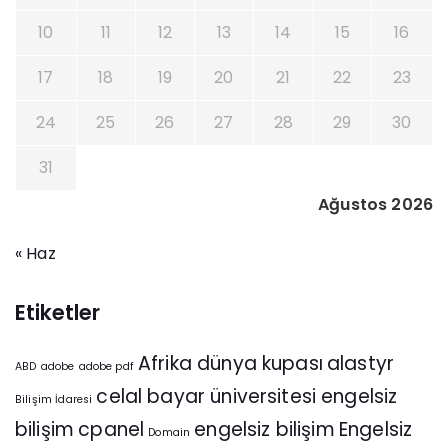
10
11
12
13
14
15
16
17
18
19
20
21
22
23
24
25
26
27
28
29
30
31
Ağustos 2026
« Haz
Etiketler
Afrika dünya kupası
alastyr
ABD
adobe
adobe pdf
celal bayar üniversitesi engelsiz
Bilişim İdaresi
bilişim
cpanel
engelsiz bilişim
Engelsiz
Domain