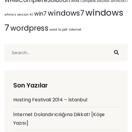
WHMCompleteSolution
WHM Complete Solution
whmcs4.1.1
windows
windows7
win7
whmcs version 4.1
7
wordpress
word to pdf
İnternet
Son Yazılar
Hosting Festivali 2014 – İstanbul
İnternet Dolandırıcılığına Dikkat! [Köşe
Yazısı]