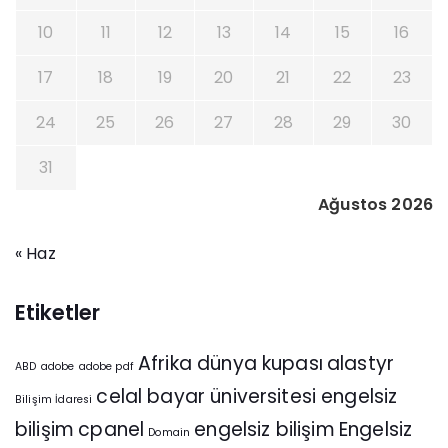
10
11
12
13
14
15
16
17
18
19
20
21
22
23
24
25
26
27
28
29
30
31
Ağustos 2026
« Haz
Etiketler
Afrika dünya kupası
alastyr
ABD
adobe
adobe pdf
celal bayar üniversitesi engelsiz
Bilişim İdaresi
bilişim
cpanel
engelsiz bilişim
Engelsiz
Domain