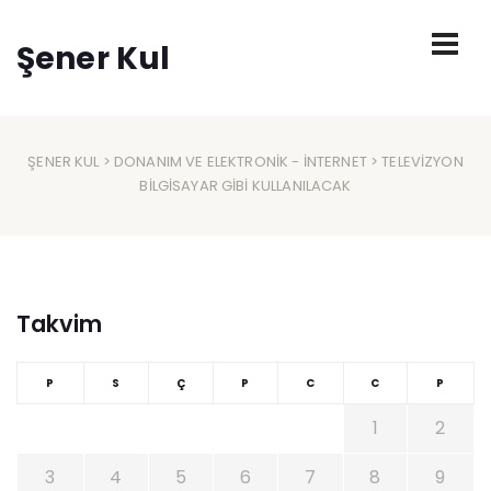
Şener Kul
ŞENER KUL
>
DONANIM VE ELEKTRONIK
-
İNTERNET
> TELEVIZYON
BILGISAYAR GIBI KULLANILACAK
Takvim
P
S
Ç
P
C
C
P
1
2
3
4
5
6
7
8
9