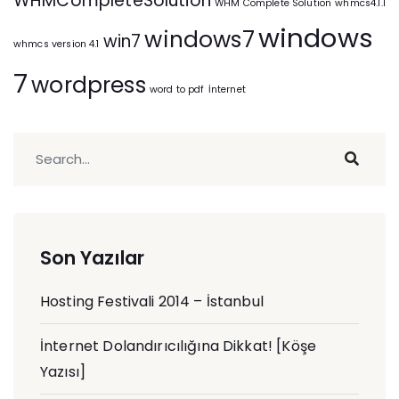
WHMCompleteSolution
WHM Complete Solution
whmcs4.1.1
windows
windows7
win7
whmcs version 4.1
7
wordpress
word to pdf
İnternet
Son Yazılar
Hosting Festivali 2014 – İstanbul
İnternet Dolandırıcılığına Dikkat! [Köşe
Yazısı]