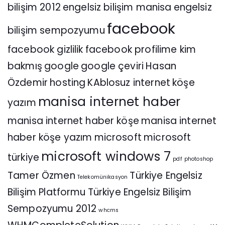
bilişim 2012
engelsiz bilişim manisa
engelsiz
facebook
bilişim sempozyumu
facebook gizlilik
facebook profilime kim
bakmış
google
google çeviri
Hasan
Özdemir
hosting
KAblosuz internet
köşe
manisa internet haber
yazım
manisa internet haber köşe
manisa internet
haber köşe yazım
microsoft
microsoft
microsoft windows 7
türkiye
pdf
photoshop
Tamer Özmen
Türkiye Engelsiz
Telekomünikasyon
Bilişim Platformu
Türkiye Engelsiz Bilişim
Sempozyumu 2012
whcms