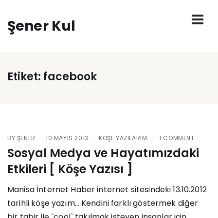
Şener Kul
Etiket:
facebook
BY
ŞENER
10 MAYIS 2013
KÖŞE YAZILARIM
1 COMMENT
Sosyal Medya ve Hayatımızdaki
Etkileri [ Köşe Yazısı ]
Manisa İnternet Haber internet sitesindeki 13.10.2012
tarihli köşe yazım… Kendini farklı göstermek diğer
bir tabir ile `cool` takılmak isteyen insanlar için