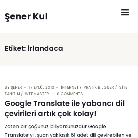
Şener Kul
Etiket:
İrlandaca
BY
ŞENER
17 EYLÜL 2010
İNTERNET
PRATIK BILGILER
SITE
TANITIM
WEBMASTER
0 COMMENTS
Google Translate ile yabancı dil
çevirileri artık çok kolay!
Zaten bir çoğunuz biliyorsunuzdur Google
Translate‘yi , şuan yaklaşık 61 adet dili çevirebilen ve