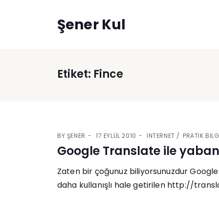
Şener Kul
Etiket:
Fince
BY
ŞENER
17 EYLÜL 2010
İNTERNET
PRATIK BILG
Google Translate ile yabancı
Zaten bir çoğunuz biliyorsunuzdur Google T
daha kullanışlı hale getirilen http://transl