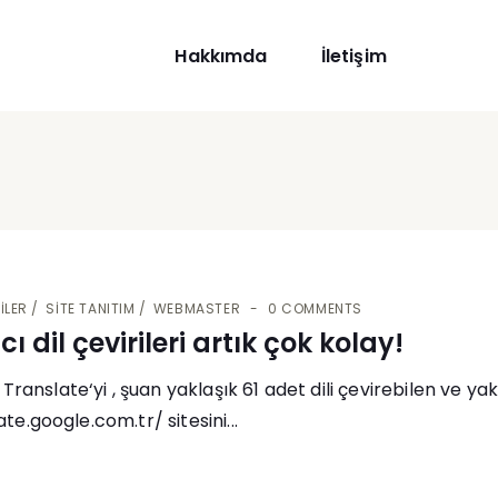
Hakkımda
İletişim
ILER
SITE TANITIM
WEBMASTER
0 COMMENTS
 dil çevirileri artık çok kolay!
ranslate‘yi , şuan yaklaşık 61 adet dili çevirebilen ve y
ate.google.com.tr/ sitesini...