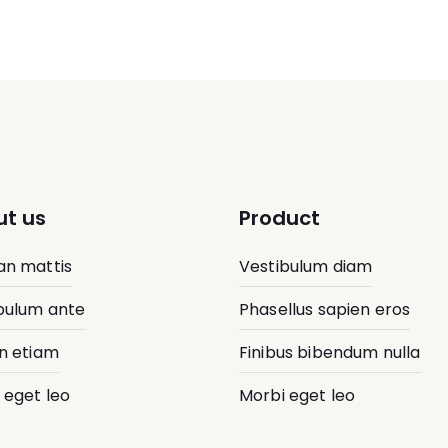
t us
Product
n mattis
Vestibulum diam
bulum ante
Phasellus sapien eros
n etiam
Finibus bibendum nulla
 eget leo
Morbi eget leo