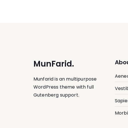
MunFarid.
Abou
Aenea
Munfarid is an multipurpose
WordPress theme with full
Vesti
Gutenberg support.
Sapie
Morbi