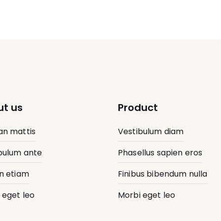
t us
Product
n mattis
Vestibulum diam
bulum ante
Phasellus sapien eros
n etiam
Finibus bibendum nulla
 eget leo
Morbi eget leo