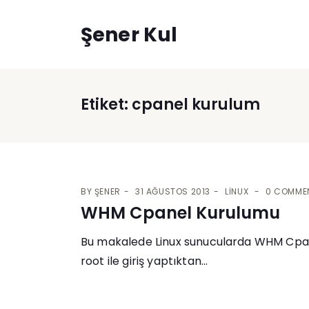
Şener Kul
Etiket:
cpanel kurulum
BY
ŞENER
31 AĞUSTOS 2013
LINUX
0 COMME
WHM Cpanel Kurulumu
Bu makalede Linux sunucularda WHM Cpanel
root ile giriş yaptıktan...