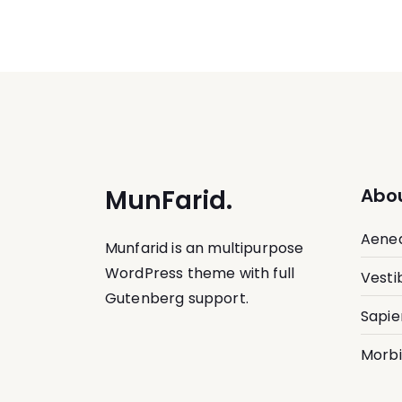
MunFarid.
Abou
Aenea
Munfarid is an multipurpose
WordPress theme with full
Vesti
Gutenberg support.
Sapie
Morbi